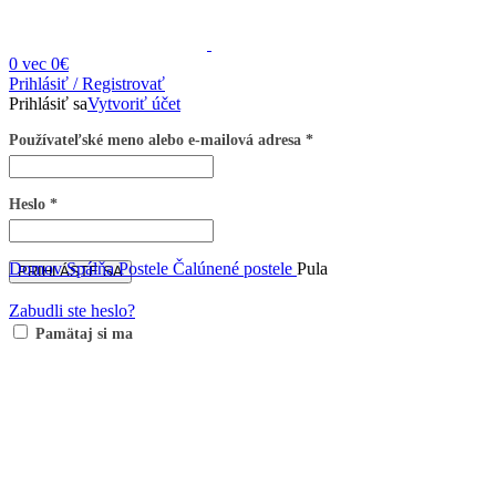
0
vec
0
€
Prihlásiť / Registrovať
Prihlásiť sa
Vytvoriť účet
Používateľské meno alebo e-mailová adresa
*
Heslo
*
Domov
Spálňa
Postele
Čalúnené postele
Pula
PRIHLÁSTE SA
Zabudli ste heslo?
Pamätaj si ma