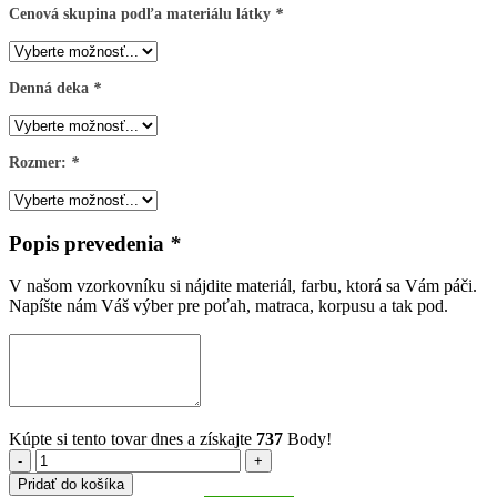
Cenová skupina podľa materiálu látky
*
Denná deka
*
Rozmer:
*
Popis prevedenia
*
V našom vzorkovníku si nájdite materiál, farbu, ktorá sa Vám páči.
Napíšte nám Váš výber pre poťah, matraca, korpusu a tak pod.
Kúpte si tento tovar dnes a získajte
737
Body!
množstvo
Pridať do košíka