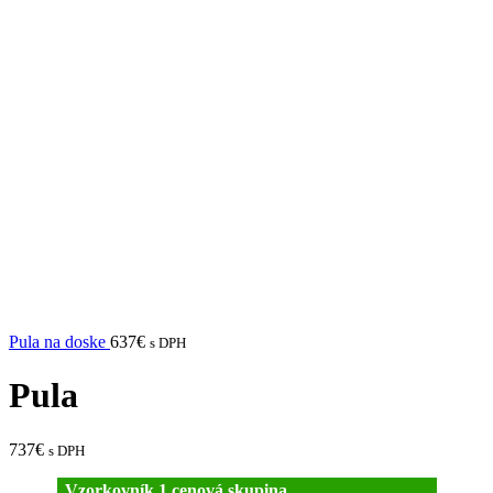
Pula na doske
637
€
s DPH
Pula
737
€
s DPH
Vzorkovník 1.cenová skupina