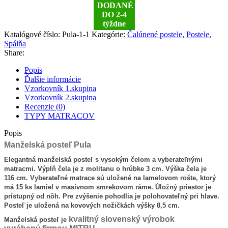
Pula
DODANÉ
DO 2-4
týždne
Katalógové číslo:
Pula-1-1
Kategórie:
Čalúnené postele
,
Postele
,
Spálňa
Share:
Popis
Ďalšie informácie
Vzorkovník 1.skupina
Vzorkovník 2.skupina
Recenzie (0)
TYPY MATRACOV
Popis
Manželská posteľ Pula
Elegantná manželská posteľ s vysokým čelom a vyberateľnými
matracmi. Výplň čela je z molitanu o hrúbke 3 cm. Výška čela je
116 cm. Vyberateľné matrace sú uložené na lamelovom rošte, ktorý
má 15 ks lamiel v masívnom smrekovom ráme. Úložný priestor je
prístupný od nôh. Pre zvýšenie pohodlia je polohovateľný pri hlave.
Posteľ je uložená na kovových nožičkách výšky 8,5 cm.
kvalitný slovenský výrobok
Manželská posteľ je