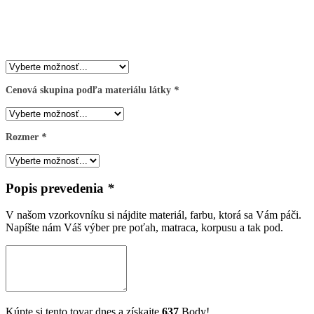
Cenová skupina podľa materiálu látky
*
Rozmer
*
Popis prevedenia
*
V našom vzorkovníku si nájdite materiál, farbu, ktorá sa Vám páči.
Napíšte nám Váš výber pre poťah, matraca, korpusu a tak pod.
Kúpte si tento tovar dnes a získajte
637
Body!