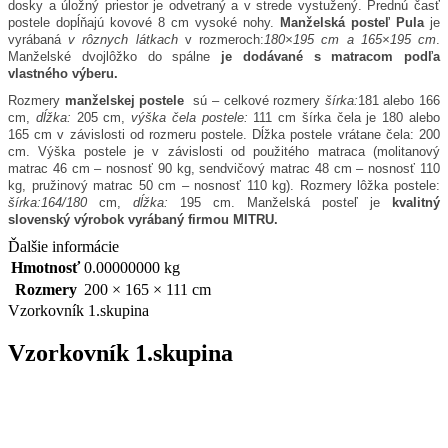
dosky a úložný priestor je odvetraný a v strede vystužený. Prednú časť
postele dopĺňajú kovové 8 cm vysoké nohy.
Manželská posteľ Pula
je
vyrábaná
v rôznych látkach
v rozmeroch:
180×195 cm a 165×195 cm
.
Manželské dvojlôžko do spálne
je dodávané s matracom podľa
vlastného výberu.
Rozmery
manželskej postele
sú – celkové rozmery
šírka:
181 alebo 166
cm,
dĺžka:
205 cm,
výška čela postele:
111 cm šírka čela je 180 alebo
165 cm v závislosti od rozmeru postele. Dĺžka postele vrátane čela: 200
cm. Výška postele je v závislosti od použitého matraca (molitanový
matrac 46 cm – nosnosť 90 kg, sendvičový matrac 48 cm – nosnosť 110
kg, pružinový matrac 50 cm – nosnosť 110 kg). Rozmery lôžka postele:
šírka
:164/180
cm,
dĺžka:
195 cm. Manželská posteľ je
kvalitný
slovenský výrobok vyrábaný firmou MITRU.
Ďalšie informácie
Hmotnosť
0.00000000 kg
Rozmery
200 × 165 × 111 cm
Vzorkovník 1.skupina
Vzorkovník 1.skupina