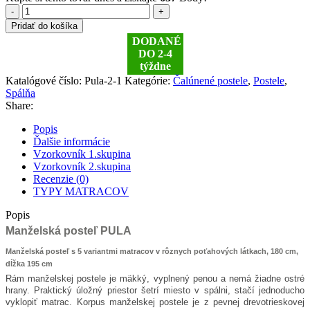
množstvo
Pridať do košíka
Pula
DODANÉ
na
DO 2-4
doske
týždne
Katalógové číslo:
Pula-2-1
Kategórie:
Čalúnené postele
,
Postele
,
Spálňa
Share:
Popis
Ďalšie informácie
Vzorkovník 1.skupina
Vzorkovník 2.skupina
Recenzie (0)
TYPY MATRACOV
Popis
Manželská posteľ PULA
Manželská posteľ s 5 variantmi matracov v rôznych poťahových látkach, 180 cm,
dĺžka 195 cm
Rám manželskej postele je mäkký, vyplnený penou a nemá žiadne ostré
hrany. Praktický úložný priestor šetrí miesto v spálni, stačí jednoducho
vyklopiť matrac. Korpus manželskej postele je z pevnej drevotrieskovej