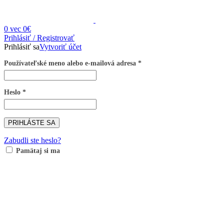
0
vec
0
€
Prihlásiť / Registrovať
Prihlásiť sa
Vytvoriť účet
Používateľské meno alebo e-mailová adresa
*
Heslo
*
Obrázky zväčšíte kliknutím .
PRIHLÁSTE SA
Zabudli ste heslo?
Pamätaj si ma