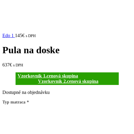
Edo 1
145
€
s DPH
Pula na doske
637
€
s DPH
Vzorkovník 1.cenová skupina
Vzorkovník 2.cenová skupina
Dostupné na objednávku
Typ matraca
*