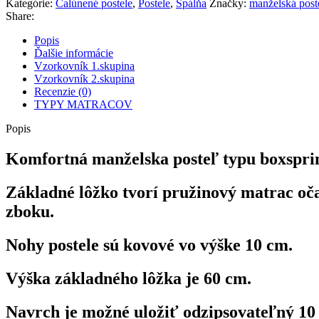
Kategórie:
Čalúnené postele
,
Postele
,
Spálňa
Značky:
manželská post
Share:
Popis
Ďalšie informácie
Vzorkovník 1.skupina
Vzorkovník 2.skupina
Recenzie (0)
TYPY MATRACOV
Popis
Komfortná manželska posteľ typu boxspri
Základné lôžko tvorí pružinový matrac oča
zboku.
Nohy postele sú kovové vo výške 10 cm.
Výška základného lôžka je 60 cm.
Navrch je možné uložiť odzipsovateľný 10