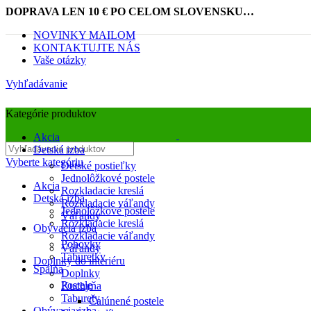
DOPRAVA LEN 10 € PO CELOM SLOVENSKU…
NOVINKY MAILOM
KONTAKTUJTE NÁS
Vaše otázky
Vyhľadávanie
Kategórie produktov
Akcia
Detská izba
Vyberte kategóriu
Detské postieľky
Jednolôžkové postele
Akcia
Rozkladacie kreslá
Detská izba
Rozkladacie váľandy
Jednolôžkové postele
Váľandy
Rozkladacie kreslá
Obývacia izba
Rozkladacie váľandy
Pohovky
Váľandy
Obrázky zväčšíte kliknutím .
Taburetky
Doplnky do interiéru
Spálňa
Doplnky
Postele
Kuchyňa
Taburety
Čalúnené postele
Obývacia izba