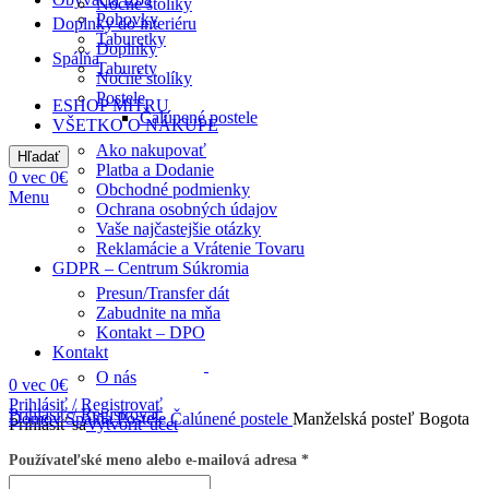
Nočné stolíky
Pohovky
Doplnky do interiéru
Taburetky
Doplnky
Spálňa
Taburety
Nočné stolíky
Postele
ESHOP MITRU
Čalúnené postele
VŠETKO O NÁKUPE
Ako nakupovať
Hľadať
Platba a Dodanie
0
vec
0
€
Obchodné podmienky
Menu
Ochrana osobných údajov
Vaše najčastejšie otázky
Reklamácie a Vrátenie Tovaru
GDPR – Centrum Súkromia
Presun/Transfer dát
Zabudnite na mňa
Kontakt – DPO
Kontakt
O nás
0
vec
0
€
Prihlásiť / Registrovať
Prihlásiť / Registrovať
Domov
Spálňa
Postele
Čalúnené postele
Manželská posteľ Bogota
Prihlásiť sa
Vytvoriť účet
Používateľské meno alebo e-mailová adresa
*