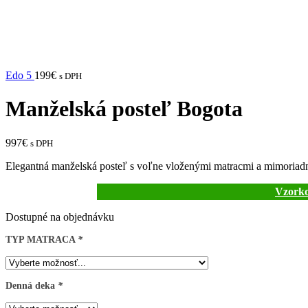
Edo 5
199
€
s DPH
Manželská posteľ Bogota
997
€
s DPH
Elegantná manželská posteľ s voľne vloženými matracmi a mimoria
Vzorko
Dostupné na objednávku
TYP MATRACA
*
Denná deka
*