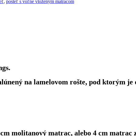
eľ
,
posteľ s voľne vloženým matracom
ngs.
lúnený na lamelovom rošte, pod ktorým je 
 cm molitanový matrac, alebo 4 cm matrac z