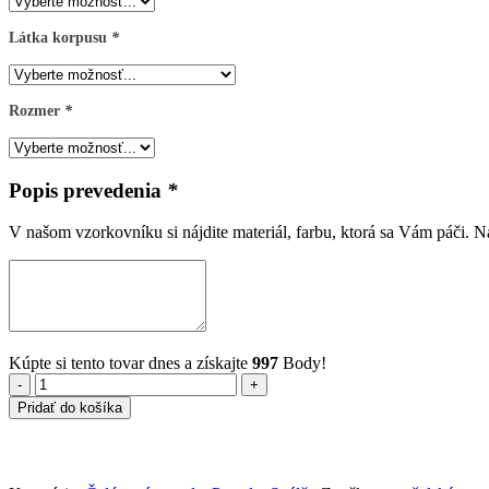
Látka korpusu
*
Rozmer
*
Popis prevedenia
*
V našom vzorkovníku si nájdite materiál, farbu, ktorá sa Vám páči. 
Kúpte si tento tovar dnes a získajte
997
Body!
množstvo
Pridať do košíka
Manželská
posteľ
Bogota