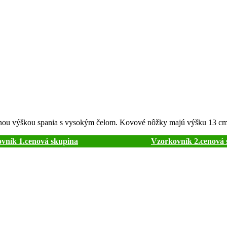
dnou výškou spania s vysokým čelom. Kovové nôžky majú výšku 13 cm
vník 1.cenová skupina
Vzorkovník 2.cenová 