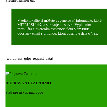
Presun/Transfer dát
V tejto lokalite si môžete vygenerovať informácie, ktoré
MITRU.SK drží a spravuje na servri. Vyplnením
formulára a overením existencie účtu Vám bude
odoslaný email s prílohou, ktorá obsahuje data o Vás.
[wordpress_gdpr_request_data]
DOPRAVA AJ ZADARMO
Platí pre nákup nad 500€