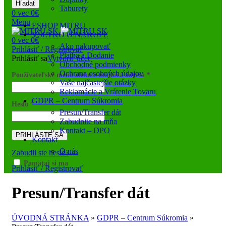
Hľadať
Taburety
0
vec
0
€
Menu
ESHOP MITRU
VŠETKO O NÁKUPE
0
vec
0
€
Ako nakupovať
Prihlásiť / Registrovať
Platba a Dodanie
Prihlásiť sa
Vytvoriť účet
Obchodné podmienky
Ochrana osobných údajov
Používateľské meno alebo e-mailová adresa
*
Vaše najčastejšie otázky
Reklamácie a Vrátenie Tovaru
GDPR – Centrum Súkromia
Heslo
*
Presun/Transfer dát
Zabudnite na mňa
Kontakt – DPO
PRIHLÁSTE SA
Kontakt
O nás
Zabudli ste heslo?
Pamätaj si ma
Prihlásiť / Registrovať
Presun/Transfer dát
ÚVODNÁ STRÁNKA
»
GDPR – Centrum Súkromia
»