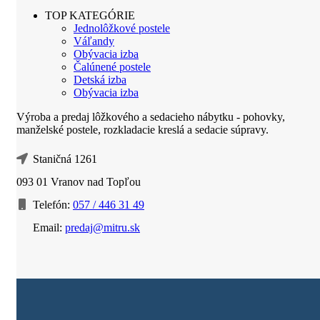
TOP KATEGÓRIE
Jednolôžkové postele
Váľandy
Obývacia izba
Čalúnené postele
Detská izba
Obývacia izba
Výroba a predaj lôžkového a sedacieho nábytku - pohovky,
manželské postele, rozkladacie kreslá a sedacie súpravy.
Staničná 1261
093 01 Vranov nad Topľou
Telefón:
057 / 446 31 49
Email:
predaj@mitru.sk