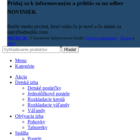
Pridaj sa k informovaným a prihlás sa na odber
NOVINIEK
Buďte medzi prvými, ktorí vedia čo je nové a čo máme za
najvýhodnejšiu cenu.
MITRU.SK
| © kreatívne fullservisové štúdio
Tvorba webstránky,
Dizajn
a
SEO
Hľadať
Menu
Kategórie
Akcia
Detská izba
Detské postieľky
Jednolôžkové postele
Rozkladacie kreslá
Rozkladacie váľandy
Váľandy
Obývacia izba
Pohovky
Taburetky
Spálňa
Postele