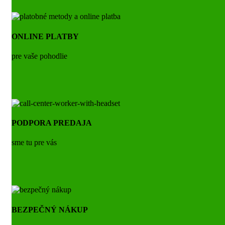
ONLINE PLATBY
pre vaše pohodlie
PODPORA PREDAJA
sme tu pre vás
BEZPEČNÝ NÁKUP