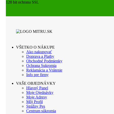
128 bit ochrana SSL
VŠETKO O NÁKUPE
Ako nakupovať
Doprava a Platby
Obchodné Podmienky
Ochrana Sukromia
Reklamácia a Vrátenie
Info pre firmy
VAŠE OBJEDNÁVKY
Hlavný Panel
Moje Ojednávky
Moje Adresy
Môj Profil
Strážny Pes
Centrum súkromia