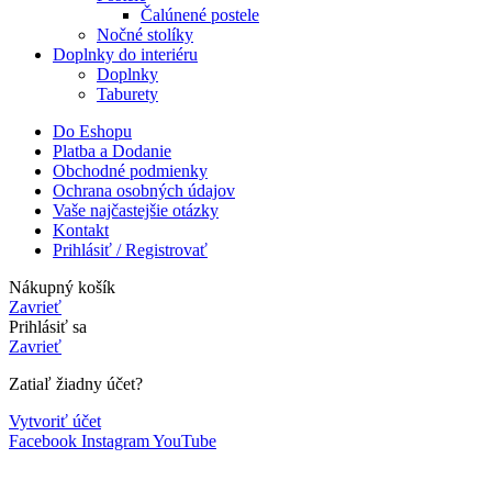
Čalúnené postele
Nočné stolíky
Doplnky do interiéru
Doplnky
Taburety
Do Eshopu
Platba a Dodanie
Obchodné podmienky
Ochrana osobných údajov
Vaše najčastejšie otázky
Kontakt
Prihlásiť / Registrovať
Nákupný košík
Zavrieť
Prihlásiť sa
Zavrieť
Zatiaľ žiadny účet?
Vytvoriť účet
Facebook
Instagram
YouTube