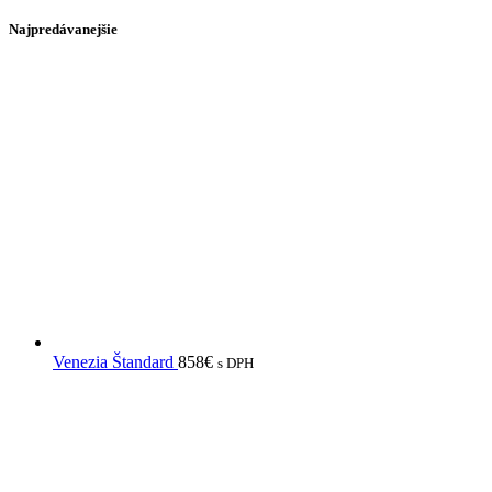
Najpredávanejšie
Venezia Štandard
858
€
s DPH