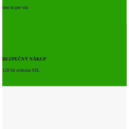
sme tu pre vás
BEZPEČNÝ NÁKUP
128 bit ochrana SSL