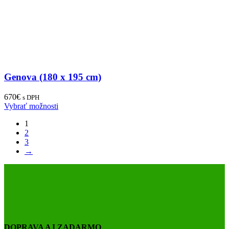
Genova (180 x 195 cm)
670
€
s DPH
Vybrať možnosti
1
2
3
→
DOPRAVA AJ ZADARMO