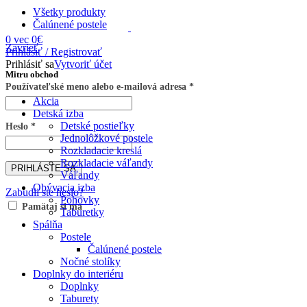
Všetky
produkty
Čalúnené postele
0
vec
0
€
Zavrieť
Prihlásiť / Registrovať
Prihlásiť sa
Vytvoriť účet
Mitru obchod
Používateľské meno alebo e-mailová adresa
*
Akcia
Detská izba
Detské postieľky
Heslo
*
Jednolôžkové postele
Rozkladacie kreslá
Rozkladacie váľandy
PRIHLÁSTE SA
Váľandy
Obývacia izba
Zabudli ste heslo?
Pohovky
Pamätaj si ma
Taburetky
Spálňa
Postele
Čalúnené postele
Nočné stolíky
Doplnky do interiéru
Doplnky
Taburety