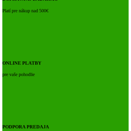
Platí pre nákup nad 500€
ONLINE PLATBY
pre vaše pohodlie
PODPORA PREDAJA