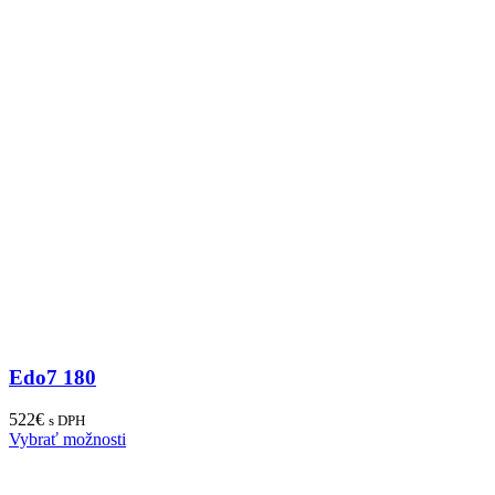
Edo7 180
522
€
s DPH
Vybrať možnosti