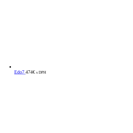
Edo7
474
€
s DPH