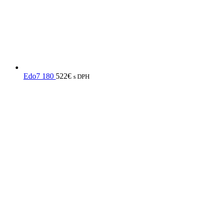
Edo7 180
522
€
s DPH