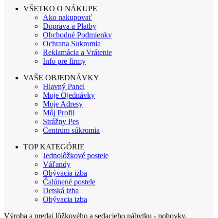
VŠETKO O NÁKUPE
Ako nakupovať
Doprava a Platby
Obchodné Podmienky
Ochrana Sukromia
Reklamácia a Vrátenie
Info pre firmy
VAŠE OBJEDNÁVKY
Hlavný Panel
Moje Ojednávky
Moje Adresy
Môj Profil
Strážny Pes
Centrum súkromia
TOP KATEGÓRIE
Jednolôžkové postele
Váľandy
Obývacia izba
Čalúnené postele
Detská izba
Obývacia izba
Výroba a predaj lôžkového a sedacieho nábytku - pohovky,