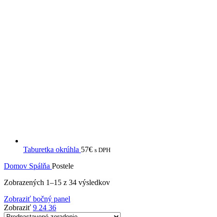
Taburetka okrúhla
57
€
s DPH
Domov
Spálňa
Postele
Zobrazených 1–15 z 34 výsledkov
Zobraziť bočný panel
Zobraziť
9
24
36