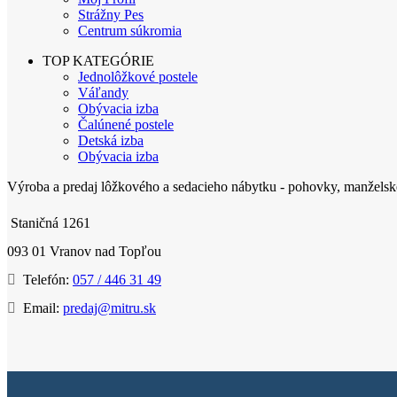
Strážny Pes
Centrum súkromia
TOP KATEGÓRIE
Jednolôžkové postele
Váľandy
Obývacia izba
Čalúnené postele
Detská izba
Obývacia izba
Výroba a predaj lôžkového a sedacieho nábytku - pohovky, manželské 
Staničná 1261
093 01 Vranov nad Topľou
Telefón:
057 / 446 31 49
Email:
predaj@mitru.sk