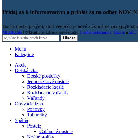
Pridaj sa k informovaným a prihlás sa na odber NOVI
Buďte medzi prvými, ktorí vedia čo je nové a čo máme za najvýhodne
MITRU.SK
| © kreatívne fullservisové štúdio
Tvorba webstránky,
Dizajn
a
SEO
Hľadať
Menu
Kategórie
Akcia
Detská izba
Detské postieľky
Jednolôžkové postele
Rozkladacie kreslá
Rozkladacie váľandy
Váľandy
Obývacia izba
Pohovky
Taburetky
Spálňa
Postele
Čalúnené postele
Nočné stolíky