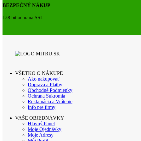
BEZPEČNÝ NÁKUP
128 bit ochrana SSL
VŠETKO O NÁKUPE
Ako nakupovať
Doprava a Platby
Obchodné Podmienky
Ochrana Sukromia
Reklamácia a Vrátenie
Info pre firmy
VAŠE OBJEDNÁVKY
Hlavný Panel
Moje Ojednávky
Moje Adresy
Môj Profil