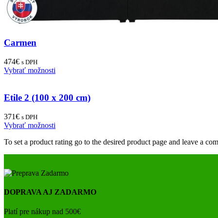
Carmen
474
€
s DPH
Vybrať možnosti
Etile 2 (100 x 200 cm)
371
€
s DPH
Vybrať možnosti
To set a product rating go to the desired product page and leave a com
DOPRAVA AJ ZADARMO
Platí pre nákup nad 500€