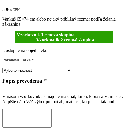
30
€
s DPH
Vankúš 65×74 cm alebo nejaký približný rozmer podľa želania
zákazníka.
Vzorkovník 1.cenová skupina
Vzorkovník 2.cenová skupina
Dostupné na objednávku
Poťahová Látka
*
Popis prevedenia
*
V našom vzorkovníku si nájdite materiál, farbu, ktorá sa Vám páči.
Napíšte nám Váš výber pre poťah, matraca, korpusu a tak pod.