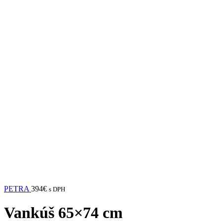
PETRA
394
€
s DPH
Vankúš 65×74 cm