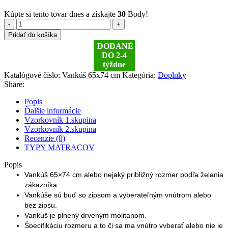
Kúpte si tento tovar dnes a získajte
30
Body!
množstvo
Pridať do košíka
Vankúš
DODANÉ
65x74
DO 2-4
cm
týždne
Katalógové číslo:
Vankúš 65x74 cm
Kategória:
Doplnky
Share:
Popis
Ďalšie informácie
Vzorkovník 1.skupina
Vzorkovník 2.skupina
Recenzie (0)
TYPY MATRACOV
Popis
Vankúš 65×74 cm alebo nejaký približný rozmer podľa želania
zákazníka.
Vankúše sú buď so zipsom a vyberateľným vnútrom alebo
bez zipsu.
Vankúš je plnený drveným molitanom.
Špecifikáciu rozmeru a to či sa ma vnútro vyberať alebo nie je