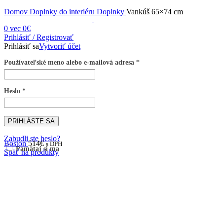
Obrázky zväčšíte kliknutím .
Domov
Doplnky do interiéru
Doplnky
Vankúš 65×74 cm
0
vec
0
€
Prihlásiť / Registrovať
Prihlásiť sa
Vytvoriť účet
Používateľské meno alebo e-mailová adresa
*
Heslo
*
PRIHLÁSTE SA
Zabudli ste heslo?
Boston
514
€
s DPH
Pamätaj si ma
Späť na produkty