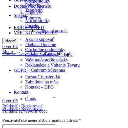
Nočné stolíky
Pohovky
Doplnky do interiéru
Taburetky
Doplnky
Spálňa
Taburety
Nočné stolíky
Postele
ESHOP MITRU
Čalúnené postele
VŠETKO O NÁKUPE
Ako nakupovať
Hľadať
Platba a Dodanie
0
vec
0
€
Obchodné podmienky
Menu
Domov
Detská izba
Váľandy
Nika plus
Ochrana osobných údajov
Vaše najčastejšie otázky
Reklamácie a Vrátenie Tovaru
GDPR – Centrum Súkromia
Presun/Transfer dát
Zabudnite na mňa
Kontakt – DPO
Kontakt
O nás
0
vec
0
€
Prihlásiť / Registrovať
Prihlásiť / Registrovať
Prihlásiť sa
Vytvoriť účet
Používateľské meno alebo e-mailová adresa
*