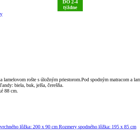
DO 2-4
týždne
y
 lamelovom rošte s úložným priestorom.Pod spodným matracom a lame
ndy: biela, buk, jelša, čerešňa.
ké 88 cm.
vrchného lôžka: 200 x 90 cm Rozmery spodného lôžka: 195 x 85 cm