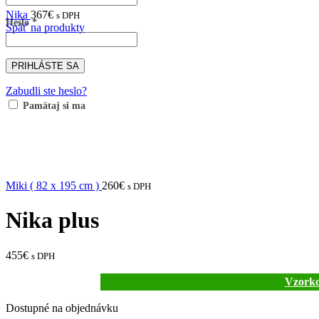
Nika
367
€
s DPH
Heslo
*
Späť na produkty
PRIHLÁSTE SA
Zabudli ste heslo?
Pamätaj si ma
Miki ( 82 x 195 cm )
260
€
s DPH
Nika plus
455
€
s DPH
Vzorko
Dostupné na objednávku