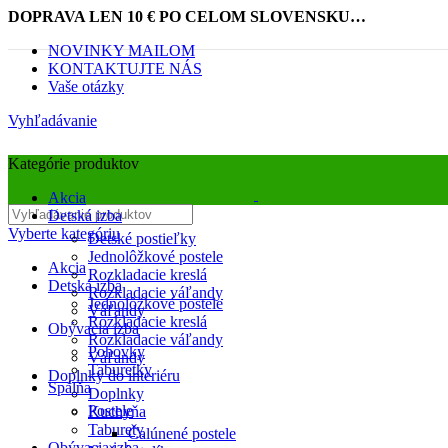
DOPRAVA LEN 10 € PO CELOM SLOVENSKU…
NOVINKY MAILOM
KONTAKTUJTE NÁS
Vaše otázky
Vyhľadávanie
Kategórie produktov
Akcia
Detská izba
Vyberte kategóriu
Detské postieľky
Jednolôžkové postele
Akcia
Rozkladacie kreslá
Detská izba
Rozkladacie váľandy
Jednolôžkové postele
Váľandy
Rozkladacie kreslá
Obývacia izba
Obrázky zväčšíte kliknutím .
Rozkladacie váľandy
Pohovky
Váľandy
Taburetky
Doplnky do interiéru
Spálňa
Doplnky
Postele
Kuchyňa
Taburety
Čalúnené postele
Obývacia izba