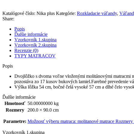
Katalógové číslo:
Nika plus
Kategórie:
Rozkladacie váľandy
,
Váľand
Share:
Popis
Ďalšie informácie
Vzorkovník 1.skupina
Vzorkovník 2.skupina
Recenzie (0)
TYPY MATRACOV
Popis
Dvojlôžko s dvoma voľne vloženými molitánovými matracmi na
pozostáva zo 17 kusov bukových lamiel.Farebné prevedenie váľa
Výška lôžka 54 cm, bočné čelá vysoké 57 cm a dlhé čelo vyso
Ďalšie informácie
Hmotnosť
50.00000000 kg
Rozmery
200.0 × 90.0 cm
Parametre:
Možnosť výberu matraca: molitanové matrace Rozmery 
Vzorkovník 1.skupina