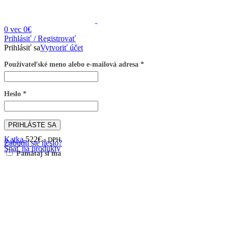
0
vec
0
€
Prihlásiť / Registrovať
Prihlásiť sa
Vytvoriť účet
Používateľské meno alebo e-mailová adresa
*
Heslo
*
PRIHLÁSTE SA
Katka
522
€
s DPH
Zabudli ste heslo?
Späť na produkty
Pamätaj si ma