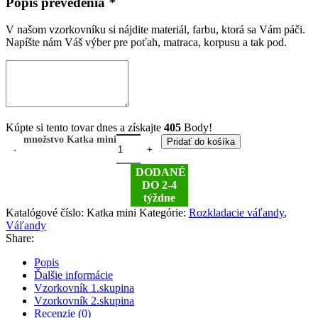
Popis prevedenia
*
V našom vzorkovníku si nájdite materiál, farbu, ktorá sa Vám páči.
Napíšte nám Váš výber pre poťah, matraca, korpusu a tak pod.
Kúpte si tento tovar dnes a získajte
405
Body!
množstvo Katka mini
Pridať do košíka
DODANÉ
DO 2-4
týždne
Katalógové číslo:
Katka mini
Kategórie:
Rozkladacie váľandy
,
Váľandy
Share:
Popis
Ďalšie informácie
Vzorkovník 1.skupina
Vzorkovník 2.skupina
Recenzie (0)