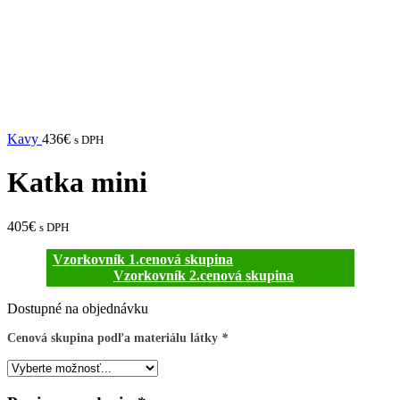
Kavy
436
€
s DPH
Katka mini
405
€
s DPH
Vzorkovník 1.cenová skupina
Vzorkovník 2.cenová skupina
Dostupné na objednávku
Cenová skupina podľa materiálu látky
*