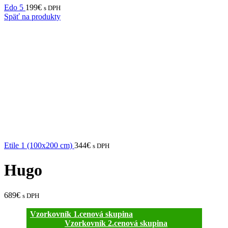
Edo 5
199
€
s DPH
Späť na produkty
Etile 1 (100x200 cm)
344
€
s DPH
Hugo
689
€
s DPH
Vzorkovník 1.cenová skupina
Vzorkovník 2.cenová skupina