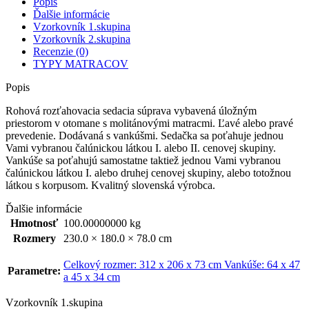
Popis
Ďalšie informácie
Vzorkovník 1.skupina
Vzorkovník 2.skupina
Recenzie (0)
TYPY MATRACOV
Popis
Rohová rozťahovacia sedacia súprava vybavená úložným
priestorom v otomane s molitánovými matracmi. Ľavé alebo pravé
prevedenie. Dodávaná s vankúšmi. Sedačka sa poťahuje jednou
Vami vybranou čalúnickou látkou I. alebo II. cenovej skupiny.
Vankúše sa poťahujú samostatne taktiež jednou Vami vybranou
čalúnickou látkou I. alebo druhej cenovej skupiny, alebo totožnou
látkou s korpusom. Kvalitný slovenská výrobca.
Ďalšie informácie
Hmotnosť
100.00000000 kg
Rozmery
230.0 × 180.0 × 78.0 cm
Celkový rozmer: 312 x 206 x 73 cm Vankúše: 64 x 47
Parametre:
a 45 x 34 cm
Vzorkovník 1.skupina