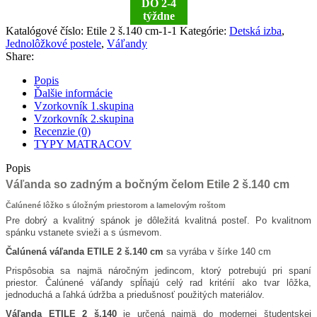
DO 2-4
(140
týždne
x
200
Katalógové číslo:
Etile 2 š.140 cm-1-1
Kategórie:
Detská izba
,
cm)
Jednolôžkové postele
,
Váľandy
Share:
Popis
Ďalšie informácie
Vzorkovník 1.skupina
Vzorkovník 2.skupina
Recenzie (0)
TYPY MATRACOV
Popis
Váľanda so zadným a bočným čelom Etile 2 š.140 cm
Čalúnené lôžko s úložným priestorom a lamelovým roštom
Pre dobrý a kvalitný spánok je dôležitá kvalitná posteľ. Po kvalitnom
spánku vstanete svieži a s úsmevom.
Čalúnená váľanda ETILE 2 š.140 cm
sa vyrába v šírke 140 cm
Prispôsobia sa najmä náročným jedincom, ktorý potrebujú pri spaní
priestor. Čalúnené váľandy spĺňajú celý rad kritérií ako tvar lôžka,
jednoduchá a ľahká údržba a priedušnosť použitých materiálov.
Váľanda ETILE 2 š.140
je určená najmä do modernej študentskej