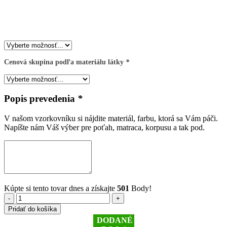
Cenová skupina podľa materiálu látky
*
Popis prevedenia
*
V našom vzorkovníku si nájdite materiál, farbu, ktorá sa Vám páči.
Napíšte nám Váš výber pre poťah, matraca, korpusu a tak pod.
Kúpte si tento tovar dnes a získajte
501
Body!
množstvo
Pridať do košíka
Etile
DODANÉ
2