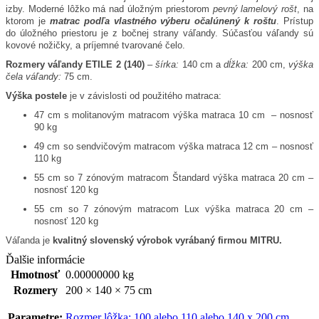
izby. Moderné lôžko má nad úložným priestorom
pevný lamelový rošt
, na
ktorom je
matrac podľa vlastného výberu očalúnený k roštu
. Prístup
do úložného priestoru je z bočnej strany váľandy. Súčasťou váľandy sú
kovové nožičky, a príjemné tvarované čelo.
Rozmery váľandy ETILE 2 (140)
–
šírka:
140 cm a
dĺžka:
200 cm,
výška
čela váľandy:
75 cm.
Výška postele
je v závislosti od použitého matraca: ​
47 cm s molitanovým matracom výška matraca 10 cm – nosnosť
90 kg
49 cm so sendvičovým matracom výška matraca 12 cm – nosnosť
110 kg
55 cm so 7 zónovým matracom Štandard výška matraca 20 cm –
nosnosť 120 kg
55 cm so 7 zónovým matracom Lux výška matraca 20 cm –
nosnosť 120 kg
Váľanda je
kvalitný slovenský výrobok vyrábaný firmou MITRU.
Ďalšie informácie
Hmotnosť
0.00000000 kg
Rozmery
200 × 140 × 75 cm
Parametre:
Rozmer lôžka: 100 alebo 110 alebo 140 x 200 cm