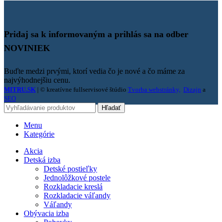
Pridaj sa k informovaným a prihlás sa na odber
NOVINIEK
Buďte medzi prvými, ktorí vedia čo je nové a čo máme za
najvýhodnejšiu cenu.
MITRU.SK
| © kreatívne fullservisové štúdio
Tvorba webstránky,
Dizajn
a
SEO
Hľadať
Menu
Kategórie
Akcia
Detská izba
Detské postieľky
Jednolôžkové postele
Rozkladacie kreslá
Rozkladacie váľandy
Váľandy
Obývacia izba