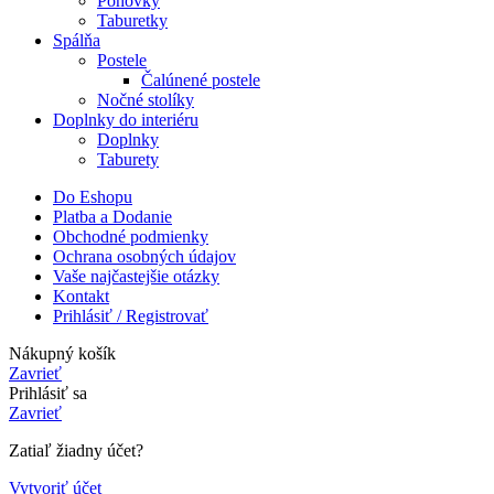
Pohovky
Taburetky
Spálňa
Postele
Čalúnené postele
Nočné stolíky
Doplnky do interiéru
Doplnky
Taburety
Do Eshopu
Platba a Dodanie
Obchodné podmienky
Ochrana osobných údajov
Vaše najčastejšie otázky
Kontakt
Prihlásiť / Registrovať
Nákupný košík
Zavrieť
Prihlásiť sa
Zavrieť
Zatiaľ žiadny účet?
Vytvoriť účet