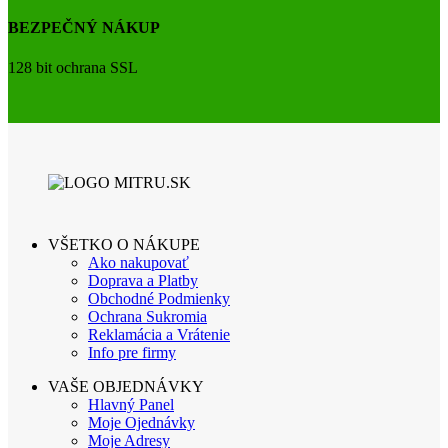
BEZPEČNÝ NÁKUP
128 bit ochrana SSL
VŠETKO O NÁKUPE
Ako nakupovať
Doprava a Platby
Obchodné Podmienky
Ochrana Sukromia
Reklamácia a Vrátenie
Info pre firmy
VAŠE OBJEDNÁVKY
Hlavný Panel
Moje Ojednávky
Moje Adresy