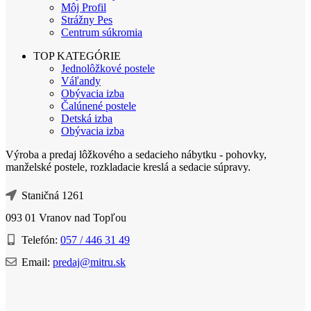
Môj Profil
Strážny Pes
Centrum súkromia
TOP KATEGÓRIE
Jednolôžkové postele
Váľandy
Obývacia izba
Čalúnené postele
Detská izba
Obývacia izba
Výroba a predaj lôžkového a sedacieho nábytku - pohovky,
manželské postele, rozkladacie kreslá a sedacie súpravy.
Staničná 1261
093 01 Vranov nad Topľou
Telefón:
057 / 446 31 49
Email:
predaj@mitru.sk