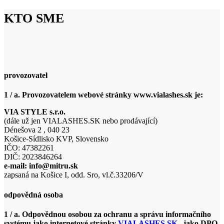
KTO SME
provozovatel
1 / a. Provozovatelem webové stránky www.vialashes.sk je:
VIA STYLE s.r.o.
(dále už jen VIALASHES.SK nebo prodávající)
Dénešova 2 , 040 23
Košice-Sídlisko KVP, Slovensko
IČO: 47382261
DIČ: 2023846264
e-mail: info@mitru.sk
zapsaná na Košice I, odd. Sro, vl.č.33206/V
odpovědná osoba
1 / a. Odpovědnou osobou za ochranu a správu informačního
systému jako
internetové stránky
VIALASHES.SK
jako DPO