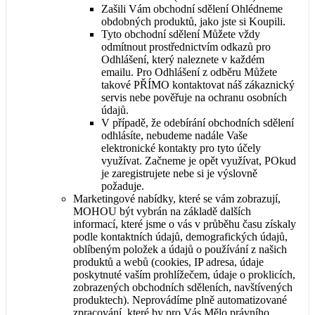
Zašili Vám obchodní sdělení Ohlédneme
obdobných produktů, jako jste si Koupili.
Tyto obchodní sdělení Můžete vždy
odmítnout prostřednictvím odkazů pro
Odhlášení, který naleznete v každém
emailu. Pro Odhlášení z odběru Můžete
takové PŘÍMO kontaktovat náš zákaznický
servis nebe pověřuje na ochranu osobních
údajů.
V případě, že odebírání obchodních sdělení
odhlásíte, nebudeme nadále Vaše
elektronické kontakty pro tyto účely
využívat. Začneme je opět využívat, POkud
je zaregistrujete nebe si je výslovně
požaduje.
Marketingové nabídky, které se vám zobrazují,
MOHOU být vybrán na základě dalších
informací, které jsme o vás v průběhu času získaly
podle kontaktních údajů, demografických údajů,
oblíbeným položek a údajů o používání z našich
produktů a webů (cookies, IP adresa, údaje
poskytnuté vaším prohlížečem, údaje o proklicích,
zobrazených obchodních sděleních, navštívených
produktech). Neprovádíme plně automatizované
zpracování, které by pro Vás Mělo právního