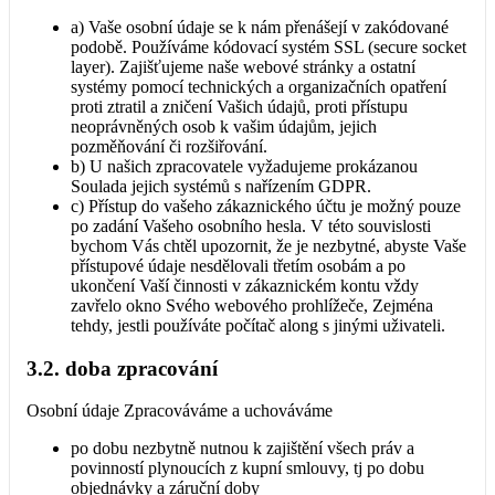
a) Vaše osobní údaje se k nám přenášejí v zakódované
podobě. Používáme kódovací systém SSL (secure socket
layer). Zajišťujeme naše webové stránky a ostatní
systémy pomocí technických a organizačních opatření
proti ztratil a zničení Vašich údajů, proti přístupu
neoprávněných osob k vašim údajům, jejich
pozměňování či rozšiřování.
b) U našich zpracovatele vyžadujeme prokázanou
Soulada jejich systémů s nařízením GDPR.
c) Přístup do vašeho zákaznického účtu je možný pouze
po zadání Vašeho osobního hesla. V této souvislosti
bychom Vás chtěl upozornit, že je nezbytné, abyste Vaše
přístupové údaje nesdělovali třetím osobám a po
ukončení Vaší činnosti v zákaznickém kontu vždy
zavřelo okno Svého webového prohlížeče, Zejména
tehdy, jestli používáte počítač along s jinými uživateli.
3.2. doba zpracování
Osobní údaje Zpracováváme a uchováváme
po dobu nezbytně nutnou k zajištění všech práv a
povinností plynoucích z kupní smlouvy, tj po dobu
objednávky a záruční doby