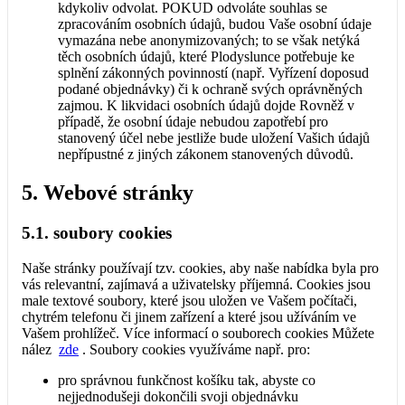
kdykoliv odvolat. POKUD odvoláte souhlas se
zpracováním osobních údajů, budou Vaše osobní údaje
vymazána nebe anonymizovaných; to se však netýká
těch osobních údajů, které Plodyslunce potřebuje ke
splnění zákonných povinností (např. Vyřízení doposud
podané objednávky) či k ochraně svých oprávněných
zajmou. K likvidaci osobních údajů dojde Rovněž v
případě, že osobní údaje nebudou zapotřebí pro
stanovený účel nebe jestliže bude uložení Vašich údajů
nepřípustné z jiných zákonem stanovených důvodů.
5. Webové stránky
5.1. soubory cookies
Naše stránky používají tzv. cookies, aby naše nabídka byla pro
vás relevantní, zajímavá a uživatelsky příjemná. Cookies jsou
male textové soubory, které jsou uložen ve Vašem počítači,
chytrém telefonu či jinem zařízení a které jsou užíváním ve
Vašem prohlížeč. Více informací o souborech cookies Můžete
nález
zde
. Soubory cookies využíváme např. pro:
pro správnou funkčnost košíku tak, abyste co
nejjednodušeji dokončili svoji objednávku