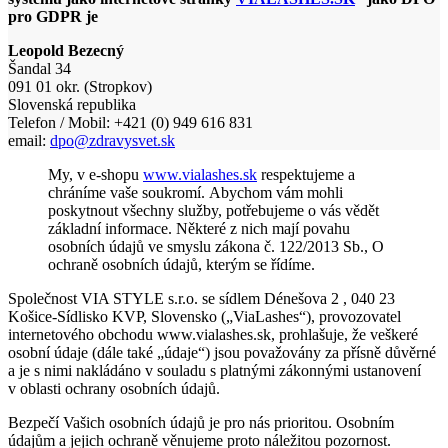
pro GDPR je
Leopold Bezecný
Šandal 34
091 01 okr. (Stropkov)
Slovenská republika
Telefon / Mobil: +421 (0) 949 616 831
email:
dpo@zdravysvet.sk
My, v e-shopu
www.vialashes.sk
respektujeme a
chráníme vaše soukromí. Abychom vám mohli
poskytnout všechny služby, potřebujeme o vás vědět
základní informace. Některé z nich mají povahu
osobních údajů ve smyslu zákona č. 122/2013 Sb., O
ochraně osobních údajů, kterým se řídíme.
Společnost VIA STYLE s.r.o. se sídlem Dénešova 2 , 040 23
Košice-Sídlisko KVP, Slovensko („ViaLashes“), provozovatel
internetového obchodu www.vialashes.sk, prohlašuje, že veškeré
osobní údaje (dále také „údaje“) jsou považovány za přísně důvěrné
a je s nimi nakládáno v souladu s platnými zákonnými ustanovení
v oblasti ochrany osobních údajů.
Bezpečí Vašich osobních údajů je pro nás prioritou. Osobním
údajům a jejich ochraně věnujeme proto náležitou pozornost.