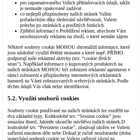
pro zapamatovaného Vašich přihlašovacích údajů, takže
je nemusíte opakovaně zadávat
co nejlepší přizpůsobeny našich stránek Vašim
požadavkům díky sledování návštěvnosti, Vašem
pohybu po stránkách a použitých funkcích
Zjištění informací o Prohlížení reklam, abychom Vám
nezobrazovaly reklamu na zboží, o které nemáte zájem
Některé soubory cookie MOHOU shromáždí informace, které
jsou následné využití třetími stranami a které např. PŘÍMO
podporují naše reklamní aktivity (tzv. “cookie třetích
stran”). Například informace o kupovaných produktech na
našich stránkách MOHOU být zobrazen reklamní agenturou v
rámci zobrazení a přizpůsobeny internetových reklamních
bannerů na Vámi zobrazovaných webových stránkách. Podle
těchto údajů Vás však nelze identifikovat.
5.2. Využití souborů cookies
Soubory cookie používané na našich stránkách lze rozdělit na
dva základní typy. Krátkodobé tzv. “Session cookie” jsou
smazána ihned, Jakmile ukončíte návštěvu našich stránek.D
louhodobě tzv. “Persistent cookie”, zůstávají uložen ve Vašem
zařízení mnohem déle nebe Dokud je ručně neodstraníte (doba
ponechání souborů cookie ve Vašem zařízení závisí na