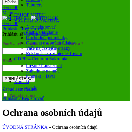
Hľadať
Taburety
0
vec
0
€
Menu
ESHOP MITRU
VŠETKO O NÁKUPE
0
vec
0
€
Ako nakupovať
Prihlásiť / Registrovať
Platba a Dodanie
Prihlásiť sa
Vytvoriť účet
Obchodné podmienky
Ochrana osobných údajov
Používateľské meno alebo e-mailová adresa
*
Vaše najčastejšie otázky
Reklamácie a Vrátenie Tovaru
GDPR – Centrum Súkromia
Heslo
*
Presun/Transfer dát
Zabudnite na mňa
Kontakt – DPO
PRIHLÁSTE SA
Kontakt
O nás
Zabudli ste heslo?
Pamätaj si ma
Prihlásiť / Registrovať
Ochrana osobních údajů
ÚVODNÁ STRÁNKA
»
Ochrana osobních údajů