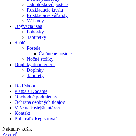
Jednolôžkové postele
Rozkladacie kreslá
Rozkladacie váľandy
Váľandy
Obývacia izba
Pohovky
Taburetky
Spálňa
Postele
Čalúnené postele
Nočné stolíky
Doplnky do interiéru
Doplnky
Taburety
Do Eshopu
Platba a Dodanie
Obchodné podmienky
Ochrana osobných údajov
Vaše najčastejšie otázky
Kontakt
Prihlásiť / Registrovať
Nákupný košík
Zavrieť