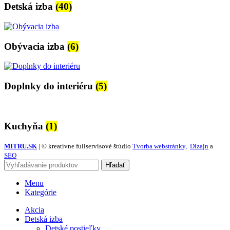
Detská izba
(40)
Obývacia izba
(6)
Doplnky do interiéru
(5)
Kuchyňa
(1)
MITRU.SK
| © kreatívne fullservisové štúdio
Tvorba webstránky,
Dizajn
a
SEO
Hľadať
Menu
Kategórie
Akcia
Detská izba
Detské postieľky