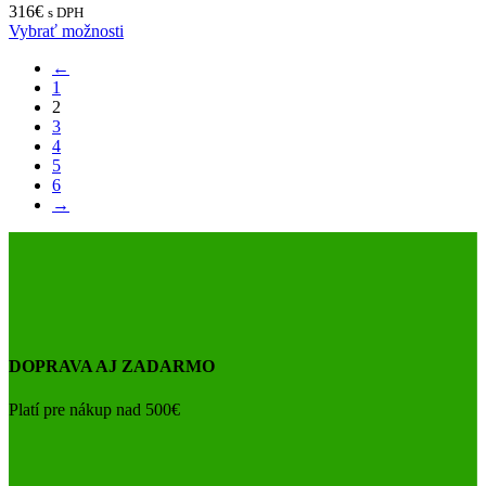
316
€
s DPH
Vybrať možnosti
←
1
2
3
4
5
6
→
DOPRAVA AJ ZADARMO
Platí pre nákup nad 500€