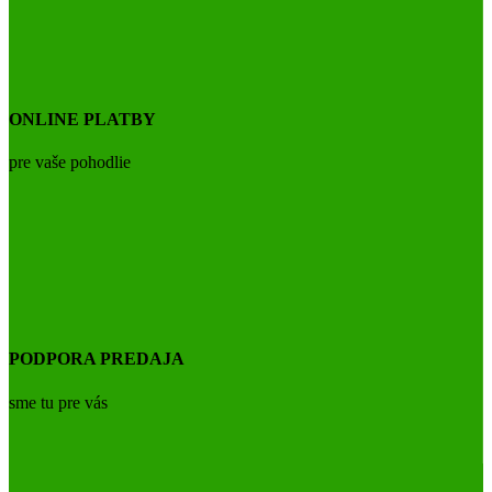
ONLINE PLATBY
pre vaše pohodlie
PODPORA PREDAJA
sme tu pre vás