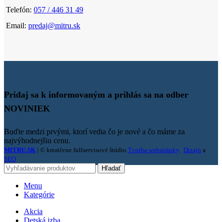
Telefón:
057 / 446 31 49
Email:
predaj@mitru.sk
Pridaj sa k informovaným a prihlás sa na odber
NOVINIEK
Buďte medzi prvými, ktorí vedia čo je nové a čo máme za
najvýhodnejšiu cenu.
MITRU.SK
| © kreatívne fullservisové štúdio
Tvorba webstránky,
Dizajn
a
SEO
Hľadať
Menu
Kategórie
Akcia
Detská izba