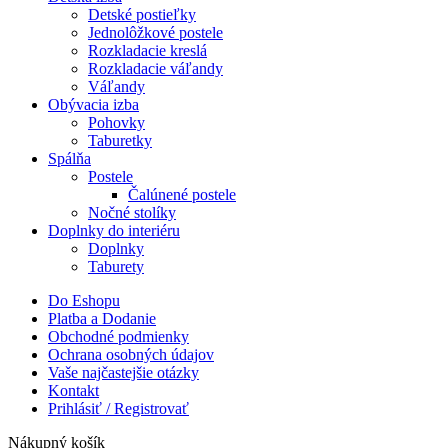
Detské postieľky
Jednolôžkové postele
Rozkladacie kreslá
Rozkladacie váľandy
Váľandy
Obývacia izba
Pohovky
Taburetky
Spálňa
Postele
Čalúnené postele
Nočné stolíky
Doplnky do interiéru
Doplnky
Taburety
Do Eshopu
Platba a Dodanie
Obchodné podmienky
Ochrana osobných údajov
Vaše najčastejšie otázky
Kontakt
Prihlásiť / Registrovať
Nákupný košík