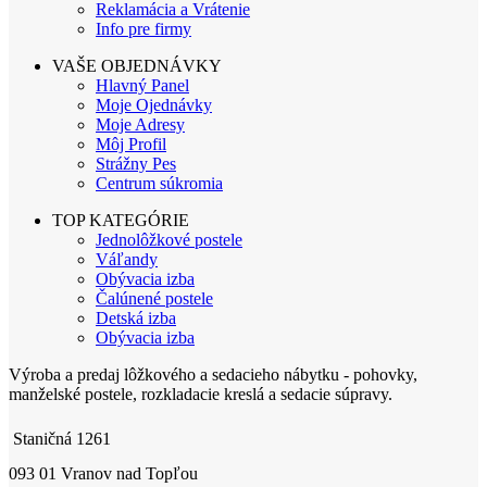
Reklamácia a Vrátenie
Info pre firmy
VAŠE OBJEDNÁVKY
Hlavný Panel
Moje Ojednávky
Moje Adresy
Môj Profil
Strážny Pes
Centrum súkromia
TOP KATEGÓRIE
Jednolôžkové postele
Váľandy
Obývacia izba
Čalúnené postele
Detská izba
Obývacia izba
Výroba a predaj lôžkového a sedacieho nábytku - pohovky,
manželské postele, rozkladacie kreslá a sedacie súpravy.
Staničná 1261
093 01 Vranov nad Topľou