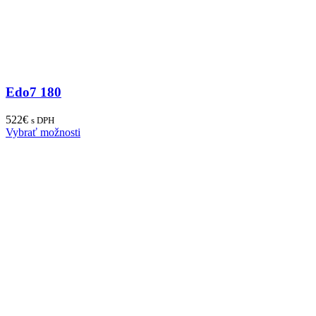
Edo7 180
522
€
s DPH
Vybrať možnosti