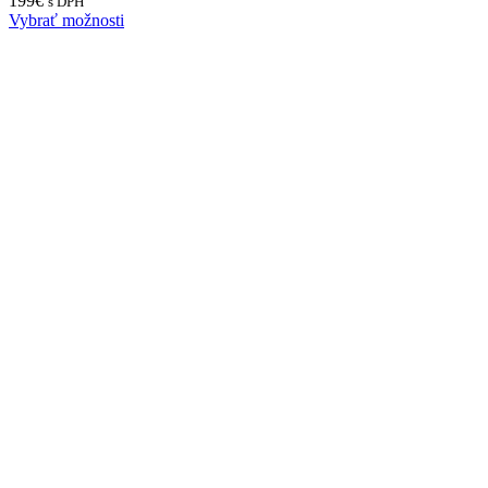
199
€
s DPH
Vybrať možnosti