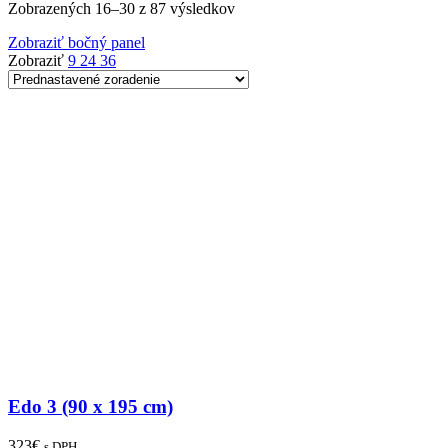
Zobrazených 16–30 z 87 výsledkov
Zobraziť bočný panel
Zobraziť
9
24
36
Edo 3 (90 x 195 cm)
323
€
s DPH