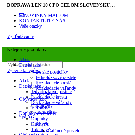
DOPRAVA LEN 10 € PO CELOM SLOVENSKU…
NOVINKY MAILOM
KONTAKTUJTE NÁS
Vaše otázky
Vyhľadávanie
Kategórie produktov
Akcia
Detská izba
Vyberte kategóriu
Detské postieľky
Jednolôžkové postele
Akcia
Rozkladacie kreslá
Detská izba
Rozkladacie váľandy
Jednolôžkové postele
Váľandy
Rozkladacie kreslá
Obývacia izba
Rozkladacie váľandy
Pohovky
Váľandy
Taburetky
Doplnky do interiéru
Spálňa
Doplnky
Postele
Kuchyňa
Taburety
Čalúnené postele
Obývacia izba